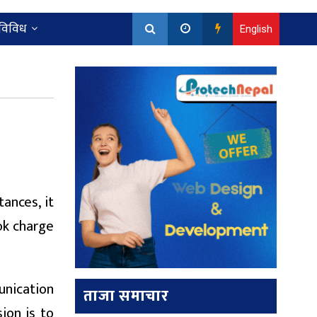
विविध
English
ances, it
ok charge
munication
ताजा समाचार
ion is to