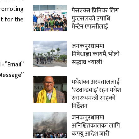
promoting
पेसएक्स प्रिमियर लिग
फुटसलको उपाधि
t for the
मेन्टेन एफसीलाई
जनकपुरधाममा
निषेधाज्ञा कायमै, भोली
सद्भाव ¥याली
l=”Email”
”Message”
मधेशका अस्पताललाई
‘स्ट्यान्डबाइ’ रहन मधेश
स्वास्थ्यमन्त्री साहको
निर्देशन
जनकपुरधाममा
अनिश्चितकालका लागि
कफ्यु आदेश जारी