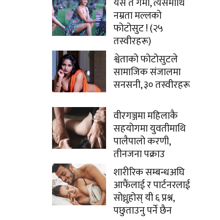
यसै त गर्मी, त्यसमाथि
नम्रता मल्लको
फोटोसुट ! (२५
तस्वीरहरू)
श्वेताको फोटोसुटले
सामाजिक संजालमा
सनसनी, ३० तस्वीरहरू
वीरगञ्जमा महिलाकै
सहयोगमा युवतीमाथि
पालैपालो करणी,
तीनजना पक्राउ
शारीरिक सम्बन्धअघि
आफैंलाई र पार्टनरलाई
सोध्नुहोस् यी ६ प्रश्न,
पछुताउनु पर्ने छैन