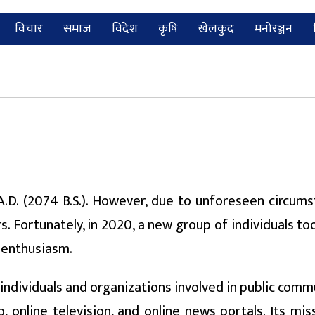
विचार
समाज
विदेश
कृषि
खेलकुद
मनोरञ्जन
A.D. (2074 B.S.). However, due to unforeseen circumst
. Fortunately, in 2020, a new group of individuals to
 enthusiasm.
 individuals and organizations involved in public com
 online television, and online news portals. Its miss