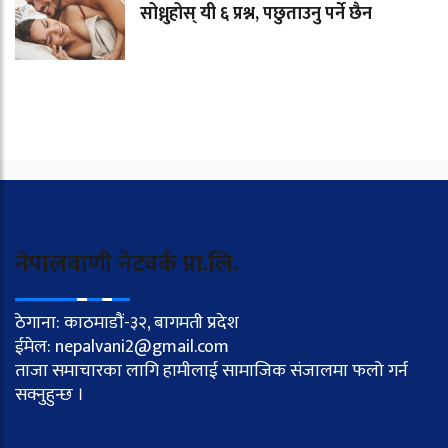
सोध्नुहोस् यी ६ प्रश्न, पछुताउनु पर्ने छैन
नेपालवाणी नेटवर्क प्रा.लि.
ठेगाना: काठमाडौं-३२, बागमती प्रदेश
ईमेल: nepalvani2@gmail.com
ताजा समाचारका लागि हामीलाई सामाजिक संजालमा फलो गर्न
सक्नुहुन्छ ।