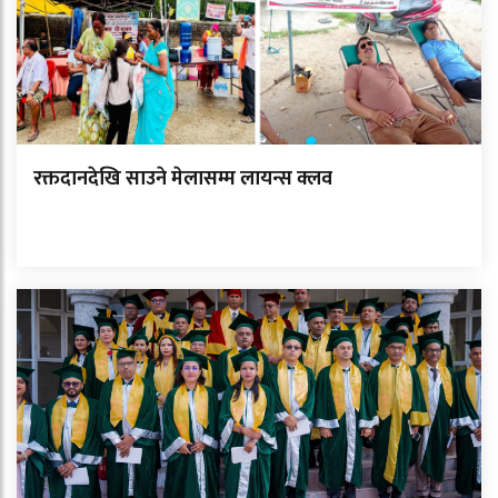
रक्तदानदेखि साउने मेलासम्म लायन्स क्लव