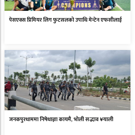
पेसएक्स प्रिमियर लिग फुटसलको उपाधि मेन्टेन एफसीलाई
जनकपुरधाममा निषेधाज्ञा कायमै, भोली सद्भाव ¥याली