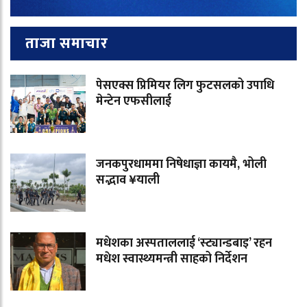
ताजा समाचार
पेसएक्स प्रिमियर लिग फुटसलको उपाधि
मेन्टेन एफसीलाई
जनकपुरधाममा निषेधाज्ञा कायमै, भोली
सद्भाव ¥याली
मधेशका अस्पताललाई ‘स्ट्यान्डबाइ’ रहन
मधेश स्वास्थ्यमन्त्री साहको निर्देशन