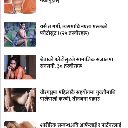
नखानुहोस्
यसै त गर्मी, त्यसमाथि नम्रता मल्लको
फोटोसुट ! (२५ तस्वीरहरू)
श्वेताको फोटोसुटले सामाजिक संजालमा
सनसनी, ३० तस्वीरहरू
वीरगञ्जमा महिलाकै सहयोगमा युवतीमाथि
पालैपालो करणी, तीनजना पक्राउ
शारीरिक सम्बन्धअघि आफैंलाई र पार्टनरलाई