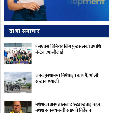
ताजा समाचार
पेसएक्स प्रिमियर लिग फुटसलको उपाधि
मेन्टेन एफसीलाई
जनकपुरधाममा निषेधाज्ञा कायमै, भोली
सद्भाव ¥याली
मधेशका अस्पताललाई ‘स्ट्यान्डबाइ’ रहन
मधेश स्वास्थ्यमन्त्री साहको निर्देशन