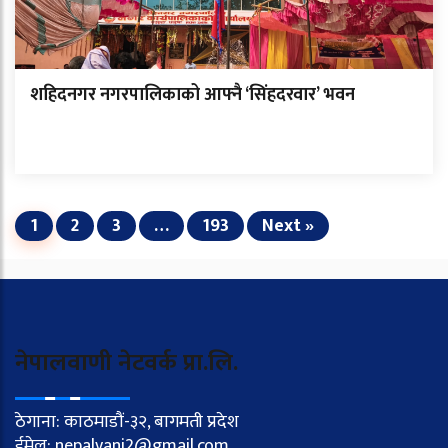
शहिदनगर नगरपालिकाको आफ्नै ‘सिंहदरवार’ भवन
1
2
3
…
193
Next »
नेपालवाणी नेटवर्क प्रा.लि.
ठेगाना: काठमाडौं-३२, बागमती प्रदेश
ईमेल: nepalvani2@gmail.com