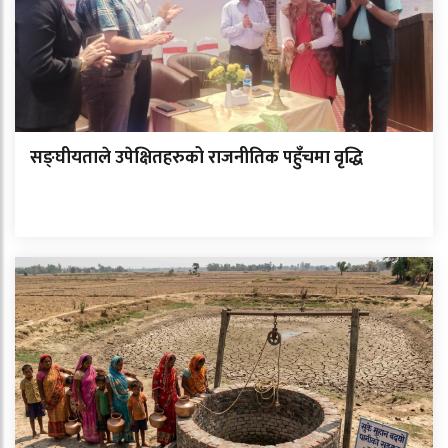
सङ्घीयताले उपेक्षितहरुको राजनीतिक पहुँचमा वृद्धि