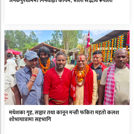
जनकपुरधाममा निषेधाज्ञा कायमै, भोली सद्भाव ¥याली
मधेशका गृह, सञ्चार तथा कानून मन्त्री फकिरा महतो कलश
शोभायात्रामा सहभागि