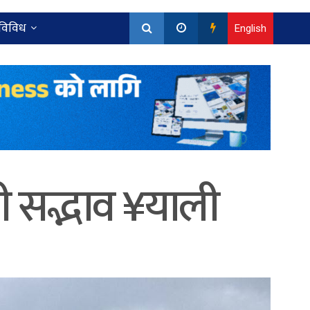
विविध
English
ी सद्भाव ¥याली