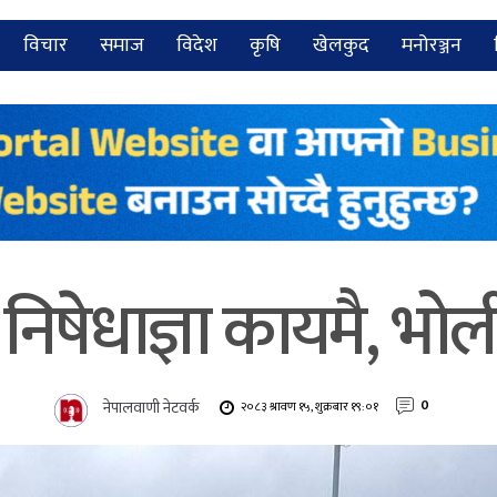
विचार
समाज
विदेश
कृषि
खेलकुद
मनोरञ्जन
िषेधाज्ञा कायमै, भोल
नेपालवाणी नेटवर्क
0
२०८३ श्रावण १५, शुक्रबार १९:०१