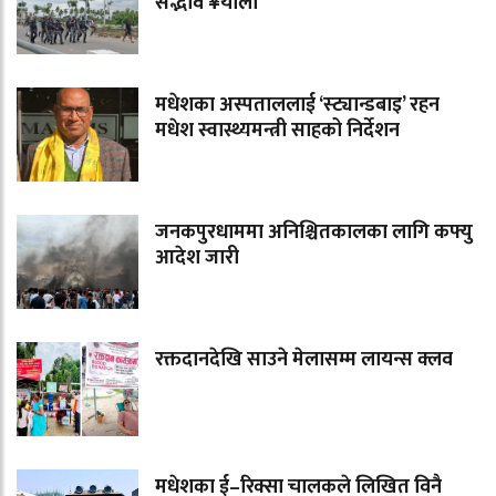
सद्भाव ¥याली
मधेशका अस्पताललाई ‘स्ट्यान्डबाइ’ रहन
मधेश स्वास्थ्यमन्त्री साहको निर्देशन
जनकपुरधाममा अनिश्चितकालका लागि कफ्यु
आदेश जारी
रक्तदानदेखि साउने मेलासम्म लायन्स क्लव
मधेशका ई–रिक्सा चालकले लिखित विनै