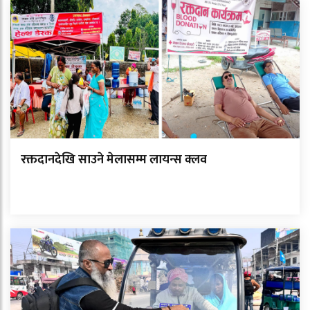
रक्तदानदेखि साउने मेलासम्म लायन्स क्लव