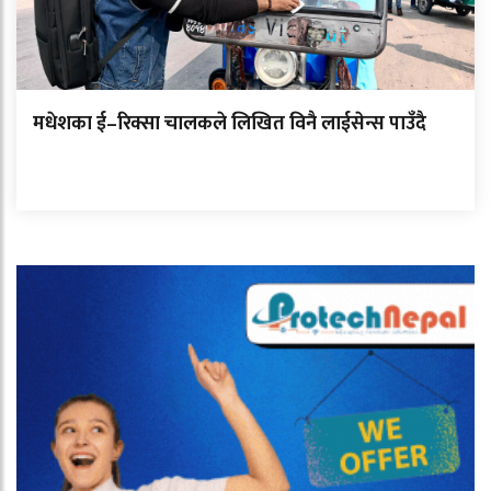
मधेशका ई–रिक्सा चालकले लिखित विनै लाईसेन्स पाउँदै