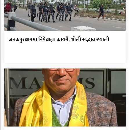
जनकपुरधाममा निषेधाज्ञा कायमै, भोली सद्भाव ¥याली