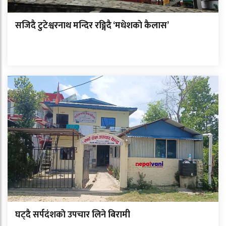
सजिदै टुटेश्वरनाथ मन्दिर रङ्गिदै ‘मधेशकाे कैलास’
घट्दै सर्पदंशकाे उपचार लिने बिरामी