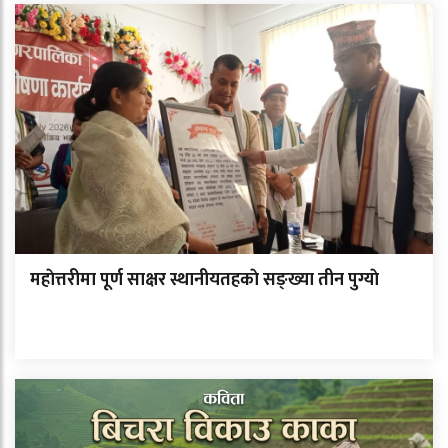
महाेत्तरीमा पूर्ण साक्षर स्थानीयतहकाे सङ्ख्या तीन पुग्याे