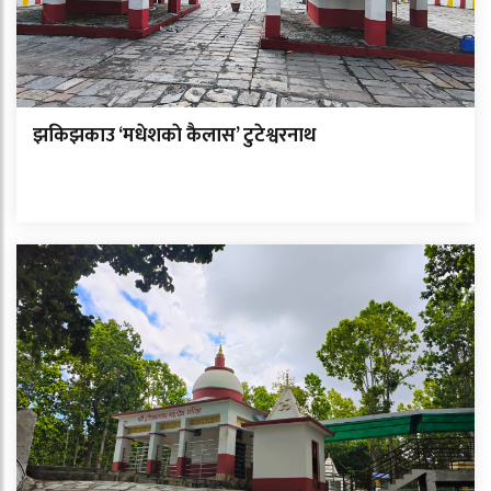
झकिझकाउ ‘मधेशकाे कैलास’ टुटेश्वरनाथ