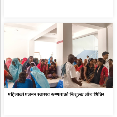
महिलाको प्रजनन स्वास्थ्य रुग्णताको निःशुल्क जाँच शिबिर