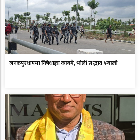
जनकपुरधाममा निषेधाज्ञा कायमै, भोली सद्भाव ¥याली