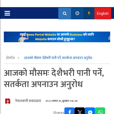
English
होमपेज
आजको मौसमः देशैभरी पानी पर्ने, सतर्कता अपनाउन अनुराेध
आजको मौसमः देशैभरी पानी पर्ने,
सतर्कता अपनाउन अनुराेध
नेपालवाणी संवाददाता
२०८२ असार २५, बुधबार ०७:३४
Shares