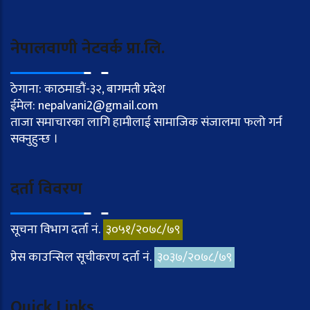
नेपालवाणी नेटवर्क प्रा.लि.
ठेगाना: काठमाडौं-३२, बागमती प्रदेश
ईमेल: nepalvani2@gmail.com
ताजा समाचारका लागि हामीलाई सामाजिक संजालमा फलो गर्न
सक्नुहुन्छ ।
दर्ता विवरण
सूचना विभाग दर्ता नं.
३०५१/२०७८/७९
प्रेस काउन्सिल सूचीकरण दर्ता नं.
३०३७/२०७८/७९
Quick Links