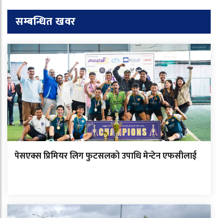
सम्बन्धित खवर
पेसएक्स प्रिमियर लिग फुटसलको उपाधि मेन्टेन एफसीलाई