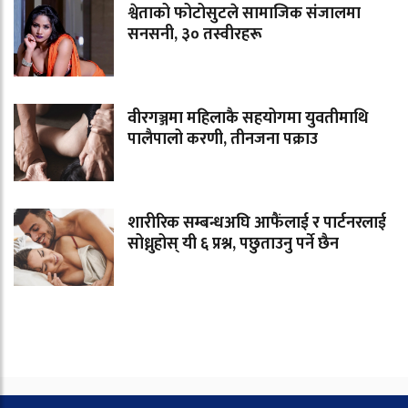
श्वेताको फोटोसुटले सामाजिक संजालमा
सनसनी, ३० तस्वीरहरू
वीरगञ्जमा महिलाकै सहयोगमा युवतीमाथि
पालैपालो करणी, तीनजना पक्राउ
शारीरिक सम्बन्धअघि आफैंलाई र पार्टनरलाई
सोध्नुहोस् यी ६ प्रश्न, पछुताउनु पर्ने छैन