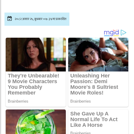
२०८२ असार २५, बुधबार ०७:३४मा प्रकाशित