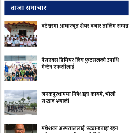
ताजा समाचार
बटेश्वरमा आधारभूत शेयर बजार तालिम सम्पन्न
पेसएक्स प्रिमियर लिग फुटसलको उपाधि
मेन्टेन एफसीलाई
जनकपुरधाममा निषेधाज्ञा कायमै, भोली
सद्भाव ¥याली
मधेशका अस्पताललाई ‘स्ट्यान्डबाइ’ रहन