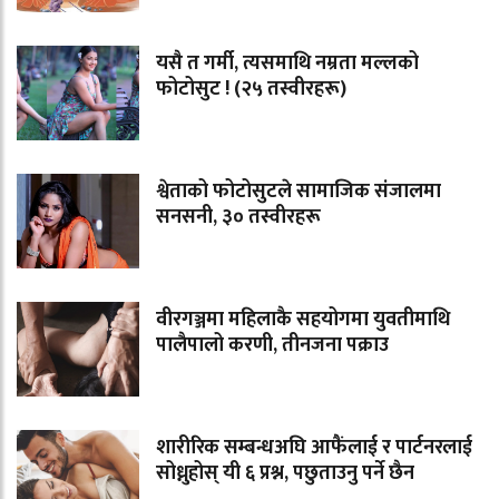
यसै त गर्मी, त्यसमाथि नम्रता मल्लको
फोटोसुट ! (२५ तस्वीरहरू)
श्वेताको फोटोसुटले सामाजिक संजालमा
सनसनी, ३० तस्वीरहरू
वीरगञ्जमा महिलाकै सहयोगमा युवतीमाथि
पालैपालो करणी, तीनजना पक्राउ
शारीरिक सम्बन्धअघि आफैंलाई र पार्टनरलाई
सोध्नुहोस् यी ६ प्रश्न, पछुताउनु पर्ने छैन