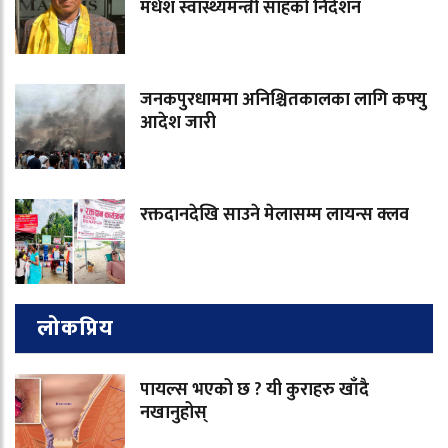
मधेश स्वास्थ्यमन्त्री साहको निर्देशन
जनकपुरधाममा अनिश्चितकालका लागि कफ्यु
आदेश जारी
रक्तदानदेखि साउने मेलासम्म लायन्स क्लव
लोकप्रिय
पायल्स भएको छ ? यी कुराहरु खाँदै
नखानुहोस्