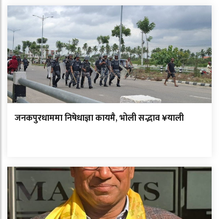
जनकपुरधाममा निषेधाज्ञा कायमै, भोली सद्भाव ¥याली