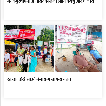
जनकपुरधाममा अनिश्चितकालका लागि कफ्यु आदेश जारी
रक्तदानदेखि साउने मेलासम्म लायन्स क्लव