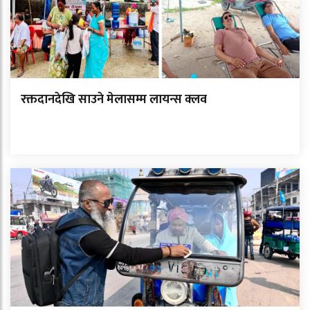
रक्तदानदेखि साउने मेलासम्म लायन्स क्लव