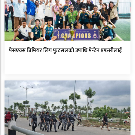
पेसएक्स प्रिमियर लिग फुटसलको उपाधि मेन्टेन एफसीलाई