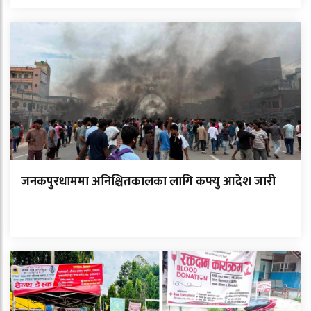
जनकपुरधाममा अनिश्चितकालका लागि कफ्यु आदेश जारी