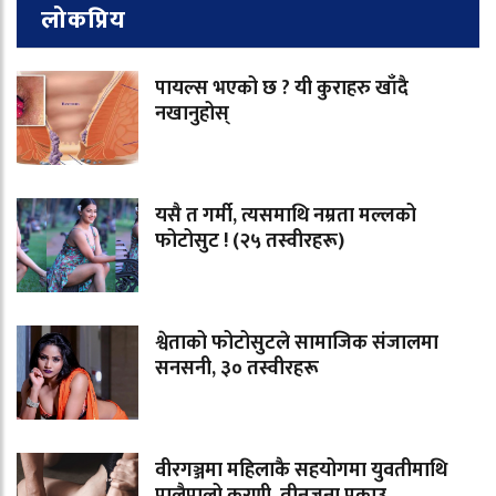
लोकप्रिय
पायल्स भएको छ ? यी कुराहरु खाँदै
नखानुहोस्
यसै त गर्मी, त्यसमाथि नम्रता मल्लको
फोटोसुट ! (२५ तस्वीरहरू)
श्वेताको फोटोसुटले सामाजिक संजालमा
सनसनी, ३० तस्वीरहरू
वीरगञ्जमा महिलाकै सहयोगमा युवतीमाथि