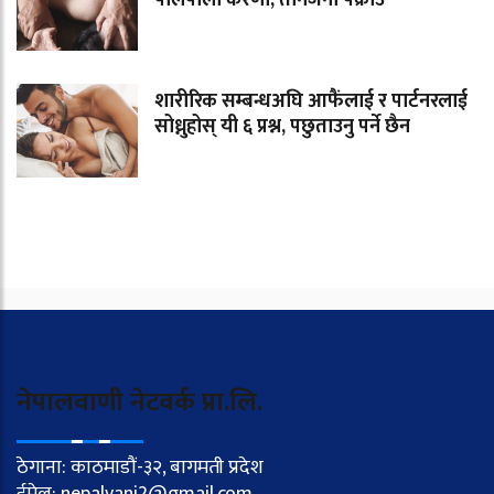
पालैपालो करणी, तीनजना पक्राउ
शारीरिक सम्बन्धअघि आफैंलाई र पार्टनरलाई
सोध्नुहोस् यी ६ प्रश्न, पछुताउनु पर्ने छैन
नेपालवाणी नेटवर्क प्रा.लि.
ठेगाना: काठमाडौं-३२, बागमती प्रदेश