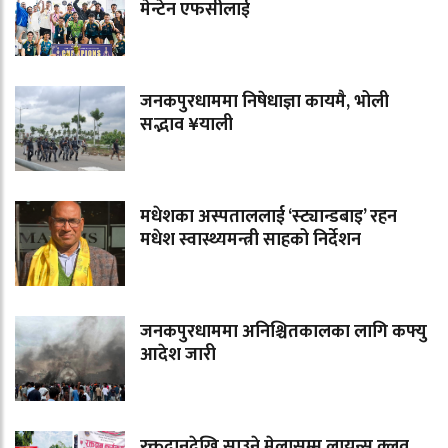
मेन्टेन एफसीलाई
जनकपुरधाममा निषेधाज्ञा कायमै, भोली
सद्भाव ¥याली
मधेशका अस्पताललाई ‘स्ट्यान्डबाइ’ रहन
मधेश स्वास्थ्यमन्त्री साहको निर्देशन
जनकपुरधाममा अनिश्चितकालका लागि कफ्यु
आदेश जारी
रक्तदानदेखि साउने मेलासम्म लायन्स क्लव