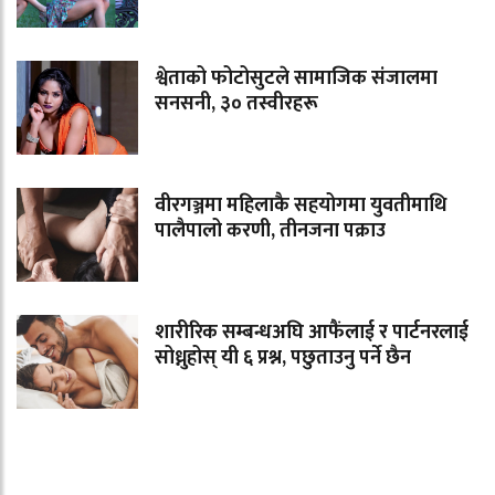
श्वेताको फोटोसुटले सामाजिक संजालमा
सनसनी, ३० तस्वीरहरू
वीरगञ्जमा महिलाकै सहयोगमा युवतीमाथि
पालैपालो करणी, तीनजना पक्राउ
शारीरिक सम्बन्धअघि आफैंलाई र पार्टनरलाई
सोध्नुहोस् यी ६ प्रश्न, पछुताउनु पर्ने छैन