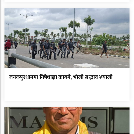
जनकपुरधाममा निषेधाज्ञा कायमै, भोली सद्भाव ¥याली