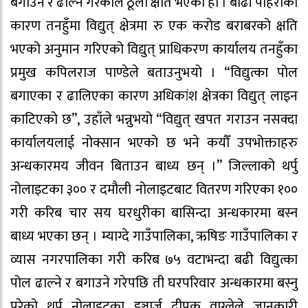
बगाउने र ढाल्ने गरेकाले ठूलो क्षति भएको हो । बाढी पहिरोका
कारण तनहुँमा विद्युत् क्षेत्रमा रु एक करोड बराबरको क्षति
भएको अनुमान गरिएको विद्युत् प्राधिकरण कार्यालय तनहुँका
प्रमुख कपिलराज पाण्डेले बताउनुभयो । “विद्युत्का पोल
बगाएका र ढालिएका कारण अधिकांश क्षेत्रका विद्युत् लाइन
काटिएको छ”, उहाँले भन्नुभयो “विद्युत् खपत गराउन नसक्दा
कार्यालयलाई नोक्सान भएको छ भने कयौँ उपभोक्ताहरु
अन्धकारमय जीवन बिताउन बाध्य छन् ।” जिल्लाको थर्पु
नोलाइटका ३०० र दमौली नोलाइटबाट वितरण गरिएका १००
गरी करिब चार सय घरधुरीका बासिन्दा अन्धकारमा बस्न
बाध्य भएका छन् । म्याग्दे गाउँपालिका, ऋषिङ गाउँपालिका र
व्यास नगरपालिका गरी करिब ७५ वटाभन्दा बढी विद्युत्का
पोल ढाल्ने र बगाउने गरेपछि ती घरपरिवार अन्धकारमा बस्नु
परेको थर्पु नोलाइटका इञ्चार्ज दीपक वाग्लेले जानकारी