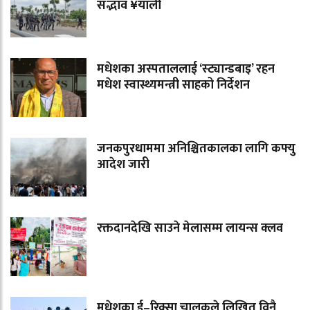
सद्भाव ¥याली
मधेशका अस्पताललाई ‘स्ट्यान्डबाइ’ रहन
मधेश स्वास्थ्यमन्त्री साहको निर्देशन
जनकपुरधाममा अनिश्चितकालका लागि कफ्यु
आदेश जारी
रक्तदानदेखि साउने मेलासम्म लायन्स क्लव
मधेशका ई–रिक्सा चालकले लिखित विनै