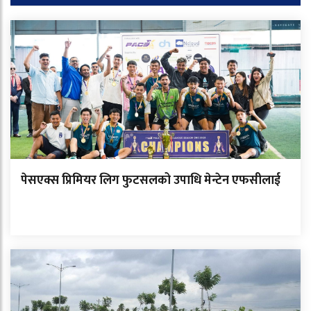
पेसएक्स प्रिमियर लिग फुटसलको उपाधि मेन्टेन एफसीलाई