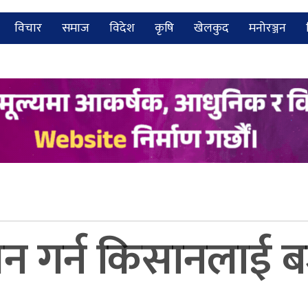
विचार
समाज
विदेश
कृषि
खेलकुद
मनोरञ्जन
र्धन गर्न किसानला