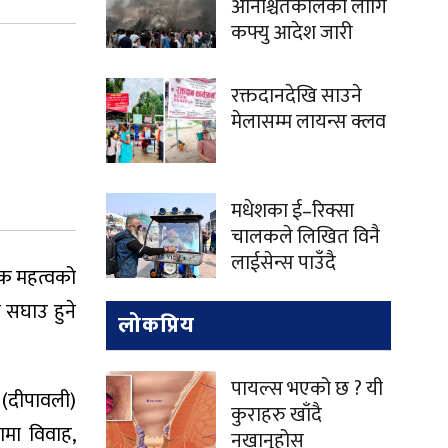
अनिश्चितकालका लागि
कफ्यु आदेश जारी
रक्तदानदेखि साउने
मेलासम्म लायन्स क्लव
मधेशका ई–रिक्सा
चालकले लिखित विनै
लाईसेन्स पाउँदै
मिक महत्वको
 सघाउ हुने
लोकप्रिय
पायल्स भएको छ ? यी
 (दीपावली)
कुराहरु खाँदै
ामा विवाह,
नखानुहोस्