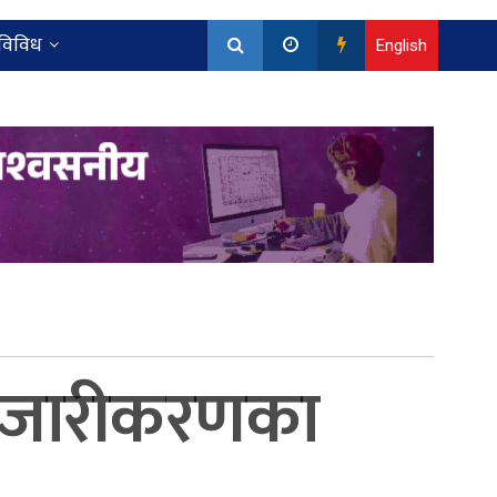
विविध
English
ई बजारीकरणका