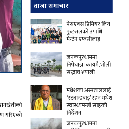
ताजा समाचार
पेसएक्स प्रिमियर लिग
फुटसलको उपाधि
मेन्टेन एफसीलाई
जनकपुरधाममा
निषेधाज्ञा कायमै, भोली
सद्भाव ¥याली
मधेशका अस्पताललाई
‘स्ट्यान्डबाइ’ रहन मधेश
मखानखेतीको
स्वास्थ्यमन्त्री साहको
निर्देशन
तरण गरिएको
जनकपुरधाममा