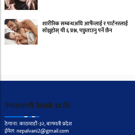
शारीरिक सम्बन्धअघि आफैंलाई र पार्टनरलाई
सोध्नुहोस् यी ६ प्रश्न, पछुताउनु पर्ने छैन
नेपालवाणी नेटवर्क प्रा.लि.
ठेगाना: काठमाडौं-३२, बागमती प्रदेश
ईमेल: nepalvani2@gmail.com