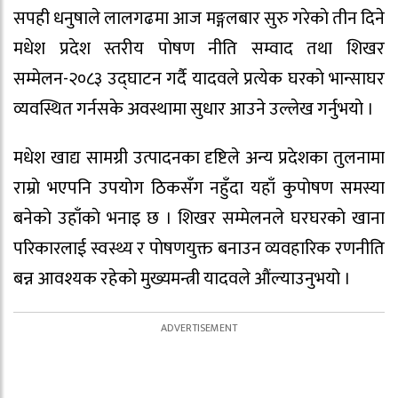
सपही धनुषाले लालगढमा आज मङ्गलबार सुरु गरेकाे तीन दिने
मधेश प्रदेश स्तरीय पाेषण नीति सम्वाद तथा शिखर
सम्मेलन-२०८३ उद्घाटन गर्दै यादवले प्रत्येक घरकाे भान्साघर
व्यवस्थित गर्नसके अवस्थामा सुधार आउने उल्लेख गर्नुभयाे ।
मधेश खाद्य सामग्री उत्पादनका दृष्टिले अन्य प्रदेशका तुलनामा
राम्राे भएपनि उपयाेग ठिकसँग नहुँदा यहाँ कुपाेषण समस्या
बनेकाे उहाँकाे भनाइ छ । शिखर सम्मेलनले घरघरकाे खाना
परिकारलाई स्वस्थ्य र पाेषणयुक्त बनाउन व्यवहारिक रणनीति
बन्न आवश्यक रहेको मुख्यमन्त्री यादवले औंल्याउनुभयो ।