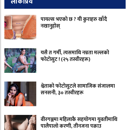
लोकप्रिय
पायल्स भएको छ ? यी कुराहरु खाँदै
नखानुहोस्
यसै त गर्मी, त्यसमाथि नम्रता मल्लको
फोटोसुट ! (२५ तस्वीरहरू)
श्वेताको फोटोसुटले सामाजिक संजालमा
सनसनी, ३० तस्वीरहरू
वीरगञ्जमा महिलाकै सहयोगमा युवतीमाथि
पालैपालो करणी, तीनजना पक्राउ