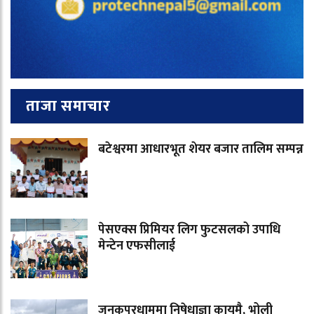
ताजा समाचार
बटेश्वरमा आधारभूत शेयर बजार तालिम सम्पन्न
पेसएक्स प्रिमियर लिग फुटसलको उपाधि
मेन्टेन एफसीलाई
जनकपुरधाममा निषेधाज्ञा कायमै, भोली