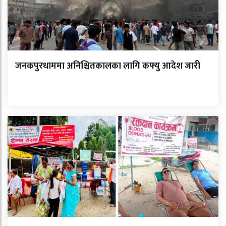
जनकपुरधाममा अनिश्चितकालका लागि कफ्यु आदेश जारी