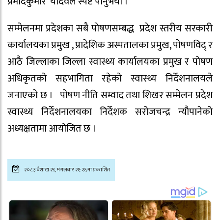
प्रमाेदकुमार यादवले स्पष्ट पार्नुभयाे ।
सम्मेलनमा प्रदेशका सबै पाेषणसम्बद्ध प्रदेश स्तरीय सरकारी
कार्यालयका प्रमुख , प्रादेशिक अस्पतालका प्रमुख, पाेषणविद् र
आठै जिल्लाका जिल्ला स्वास्थ्य कार्यालयका प्रमुख र पाेषण
अधिकृतकाे सहभागिता रहेकाे स्वास्थ्य निर्देशनालयले
जनाएकाे छ । पाेषण नीति सम्वाद तथा शिखर सम्मेलन प्रदेश
स्वास्थ्य निर्देशनालयका निर्देशक सराेजचन्द्र न्याैपानेकाे
अध्यक्षतामा आयोजित छ ।
२०८३ बैशाख २९, मंगलवार २१:२६मा प्रकाशित