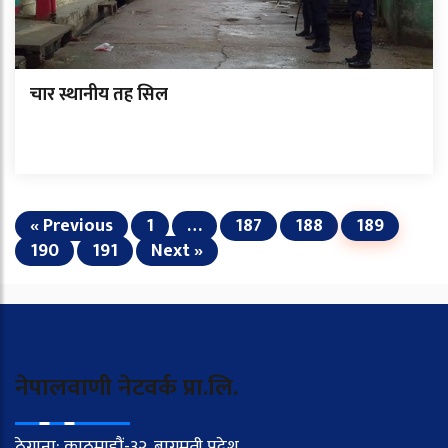
चार स्थानीय तह सिल
« Previous
1
…
187
188
189
190
191
Next »
नेपालवाणी नेटवर्क प्रा.लि.
ठेगाना: काठमाडौं-३२, बागमती प्रदेश