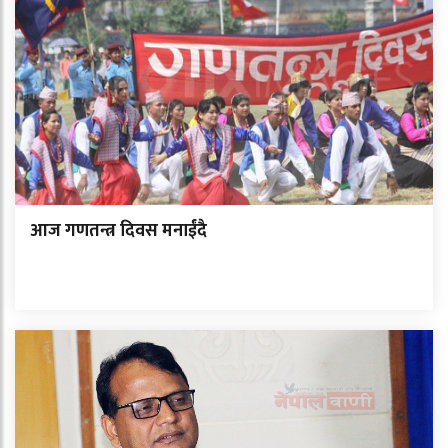
आज गणतन्त्र दिवस मनाईंदै