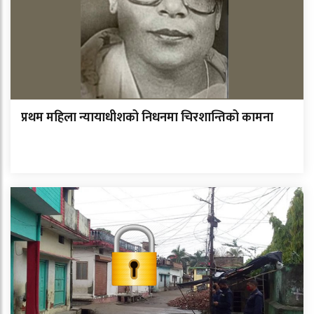
प्रथम महिला न्यायाधीशको निधनमा चिरशान्तिको कामना