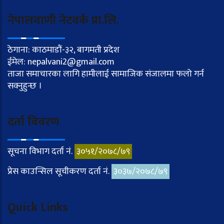
नेपालवाणी नेटवर्क प्रा.लि.
ठेगाना: काठमाडौं-३२, बागमती प्रदेश
ईमेल: nepalvani2@gmail.com
ताजा समाचारका लागि हामीलाई सामाजिक संजालमा फलो गर्न
सक्नुहुन्छ ।
दर्ता विवरण
सूचना विभाग दर्ता नं.
३०५१/२०७८/७९
प्रेस काउन्सिल सूचीकरण दर्ता नं.
३०३७/२०७८/७९
Quick Links