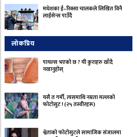
मधेशका ई–रिक्सा चालकले लिखित विनै
लाईसेन्स पाउँदै
लोकप्रिय
पायल्स भएको छ ? यी कुराहरु खाँदै
नखानुहोस्
यसै त गर्मी, त्यसमाथि नम्रता मल्लको
फोटोसुट ! (२५ तस्वीरहरू)
श्वेताको फोटोसुटले सामाजिक संजालमा