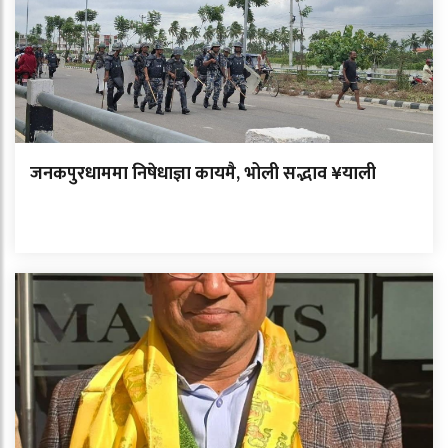
जनकपुरधाममा निषेधाज्ञा कायमै, भोली सद्भाव ¥याली