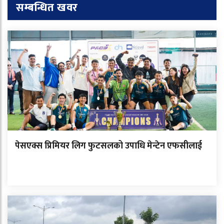
सम्बन्धित खवर
पेसएक्स प्रिमियर लिग फुटसलको उपाधि मेन्टेन एफसीलाई