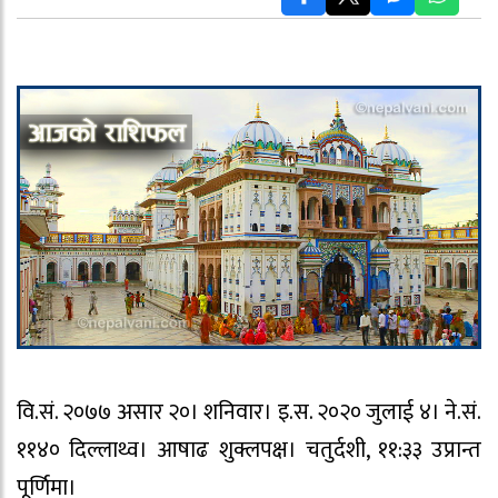
वि.सं. २०७७ असार २०। शनिवार। इ.स. २०२० जुलाई ४। ने.सं.
११४० दिल्लाथ्व। आषाढ शुक्लपक्ष। चतुर्दशी, ११:३३ उप्रान्त
पूर्णिमा।