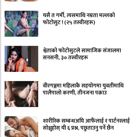
यसै त गर्मी, त्यसमाथि नम्रता मल्लको
फोटोसुट ! (२५ तस्वीरहरू)
श्वेताको फोटोसुटले सामाजिक संजालमा
सनसनी, ३० तस्वीरहरू
वीरगञ्जमा महिलाकै सहयोगमा युवतीमाथि
पालैपालो करणी, तीनजना पक्राउ
शारीरिक सम्बन्धअघि आफैंलाई र पार्टनरलाई
सोध्नुहोस् यी ६ प्रश्न, पछुताउनु पर्ने छैन