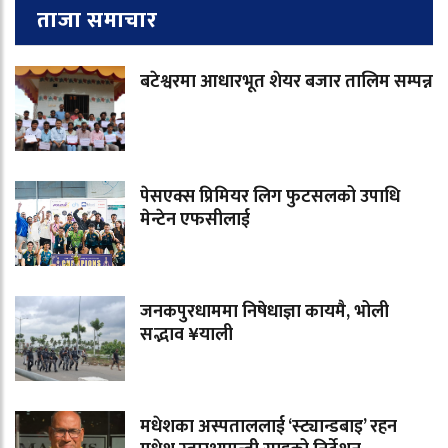
ताजा समाचार
बटेश्वरमा आधारभूत शेयर बजार तालिम सम्पन्न
पेसएक्स प्रिमियर लिग फुटसलको उपाधि
मेन्टेन एफसीलाई
जनकपुरधाममा निषेधाज्ञा कायमै, भोली
सद्भाव ¥याली
मधेशका अस्पताललाई ‘स्ट्यान्डबाइ’ रहन