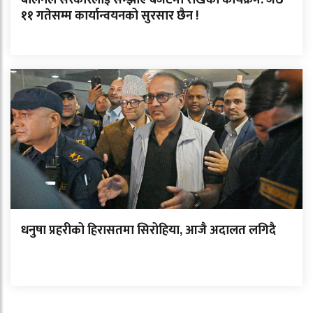
बालेनले सरकारलाई सम्झाए बजेटमा राखेको कार्यक्रम: जेठ
११ गतेसम्म कार्यान्वयनको सुरसार छैन !
धनुषा प्रहरीको हिरासतमा सिरोहिया, आजै अदालत लगिदै