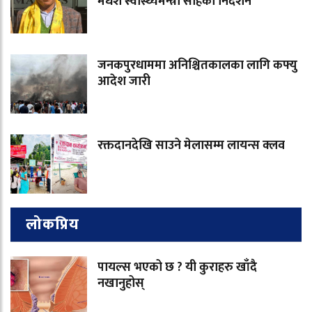
मधेश स्वास्थ्यमन्त्री साहको निर्देशन
जनकपुरधाममा अनिश्चितकालका लागि कफ्यु
आदेश जारी
रक्तदानदेखि साउने मेलासम्म लायन्स क्लव
लोकप्रिय
पायल्स भएको छ ? यी कुराहरु खाँदै
नखानुहोस्