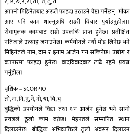
र, रि, रु, रे, रो, ता, ति, तु, ते
आफ्नो मिहिनेतबाट अरूले फाइदा उठाउने चेष्टा गर्नेछन्। मौका
आए पनि काम थाल्नुअघि राम्ररी विचार पुर्याउनुहोला।
सेवामूलक कामबाट राम्रो उपलब्धि प्राप्त हुनेछ। प्रतीक्षित
नतिजाले उत्साह जगाउनेछ। कर्मयोगले नयाँ मोड लिनेछ भने
मिहिनेतले नाम, दाम र इनाम आर्जन गर्न सकिनेछ। उद्योग र
व्यापारमा फाइदा हुनेछ। वादविवादबाट टाढै रहने प्रयत्न
गर्नुहोला।
वृश्चिक – SCORPIO
तो, ना, नि, नु, ने, नो, या, यि, यु
बुद्धिको उपयोगले विद्या तथा धन आर्जन हुनेछ भने सानो
प्रयत्नले ठूलो काम बन्नेछ। मेहनतले सम्मानित स्थान
दिलाउनेछ। बौद्धिक अभिव्यक्तिले ठूलो अवसर दिलाउन