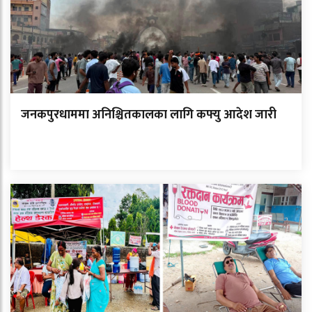
जनकपुरधाममा अनिश्चितकालका लागि कफ्यु आदेश जारी