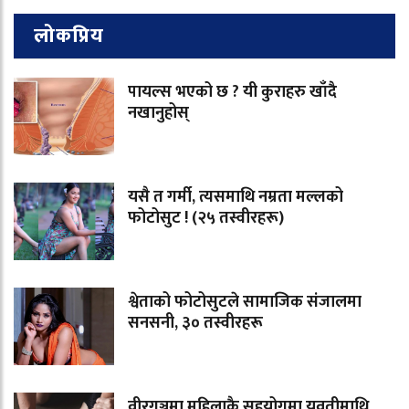
लोकप्रिय
पायल्स भएको छ ? यी कुराहरु खाँदै
नखानुहोस्
यसै त गर्मी, त्यसमाथि नम्रता मल्लको
फोटोसुट ! (२५ तस्वीरहरू)
श्वेताको फोटोसुटले सामाजिक संजालमा
सनसनी, ३० तस्वीरहरू
वीरगञ्जमा महिलाकै सहयोगमा युवतीमाथि