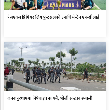
पेसएक्स प्रिमियर लिग फुटसलको उपाधि मेन्टेन एफसीलाई
जनकपुरधाममा निषेधाज्ञा कायमै, भोली सद्भाव ¥याली