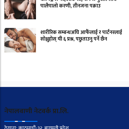
पालैपालो करणी, तीनजना पक्राउ
शारीरिक सम्बन्धअघि आफैंलाई र पार्टनरलाई
सोध्नुहोस् यी ६ प्रश्न, पछुताउनु पर्ने छैन
नेपालवाणी नेटवर्क प्रा.लि.
ठेगाना: काठमाडौं-३२, बागमती प्रदेश