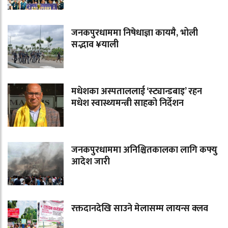
जनकपुरधाममा निषेधाज्ञा कायमै, भोली
सद्भाव ¥याली
मधेशका अस्पताललाई ‘स्ट्यान्डबाइ’ रहन
मधेश स्वास्थ्यमन्त्री साहको निर्देशन
जनकपुरधाममा अनिश्चितकालका लागि कफ्यु
आदेश जारी
रक्तदानदेखि साउने मेलासम्म लायन्स क्लव