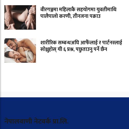
वीरगञ्जमा महिलाकै सहयोगमा युवतीमाथि
पालैपालो करणी, तीनजना पक्राउ
शारीरिक सम्बन्धअघि आफैंलाई र पार्टनरलाई
सोध्नुहोस् यी ६ प्रश्न, पछुताउनु पर्ने छैन
नेपालवाणी नेटवर्क प्रा.लि.