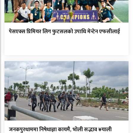
पेसएक्स प्रिमियर लिग फुटसलको उपाधि मेन्टेन एफसीलाई
जनकपुरधाममा निषेधाज्ञा कायमै, भोली सद्भाव ¥याली