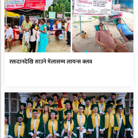
रक्तदानदेखि साउने मेलासम्म लायन्स क्लव