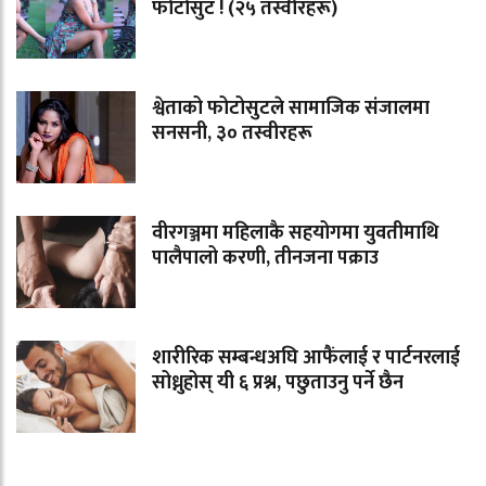
फोटोसुट ! (२५ तस्वीरहरू)
श्वेताको फोटोसुटले सामाजिक संजालमा
सनसनी, ३० तस्वीरहरू
वीरगञ्जमा महिलाकै सहयोगमा युवतीमाथि
पालैपालो करणी, तीनजना पक्राउ
शारीरिक सम्बन्धअघि आफैंलाई र पार्टनरलाई
सोध्नुहोस् यी ६ प्रश्न, पछुताउनु पर्ने छैन