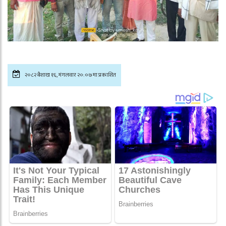
२०८२ बैशाख १६, मंगलवार २०:०७मा प्रकाशित