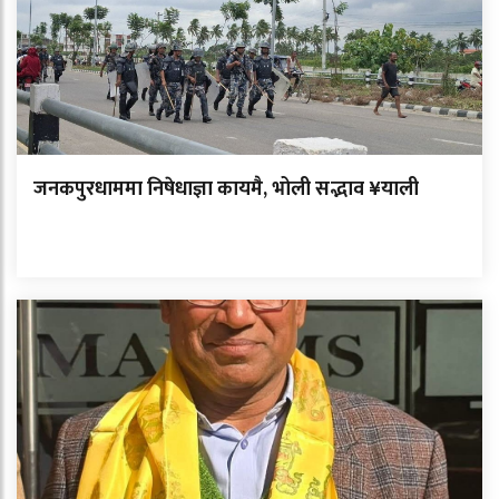
जनकपुरधाममा निषेधाज्ञा कायमै, भोली सद्भाव ¥याली