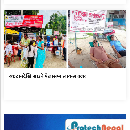
रक्तदानदेखि साउने मेलासम्म लायन्स क्लव