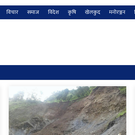
विचार
समाज
विदेश
कृषि
खेलकुद
मनोरञ्जन