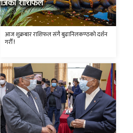
आज शुक्रबार राशिफल संगै बुढानिलकण्ठको दर्शन
गरौँ !